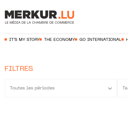
Aller au contenu
Votre recherche:
IT’S MY STORY
THE ECONOMY
GO INTERNATIONAL
FILTRES
Toutes les périodes
Ta