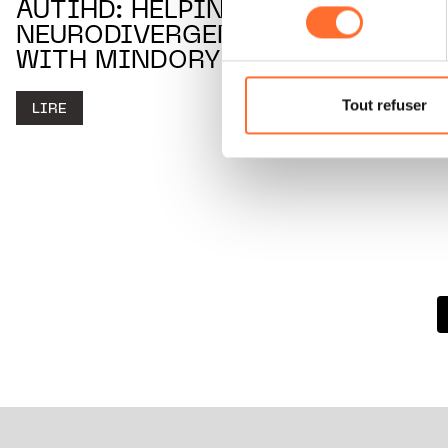
consentement
AUTIHD: HELPING
cas de refus de tous les coo
NEURODIVERGENT MINDS
WITH MINDORY
Vous avez la possibilité de m
gauche de chaque page.
Tout refuser
LIRE
Pour de plus amples informat
personnelles, vous pouvez c
personnelles.