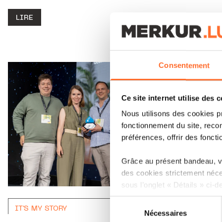
LIRE
Consentement
Ce site internet utilise des 
Nous utilisons des cookies p
fonctionnement du site, recon
préférences, offrir des foncti
Grâce au présent bandeau, vo
des cookies strictement néce
sous l’onglet « Détails » ci-d
Sélection
Il est précisé que la navigati
IT'S MY STORY
Nécessaires
du
sociaux, sauvegarde des préfé