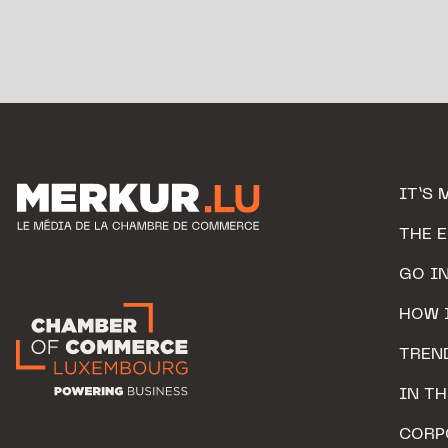
IT’S 
THE 
GO I
HOW 
TREN
IN T
CORP