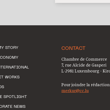
MY STORY
CONTACT
ECONOMY
Chambre de Commerce
7, rue Alcide de Gasperi
NTERNATIONAL
L-2981 Luxembourg - Kir
IT WORKS
Pour joindre la rédaction
DS
merkur@cc.lu
HE SPOTLIGHT
ORATE NEWS