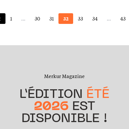
t
1
…
30
31
32
33
34
…
43
Merkur Magazine
L’ÉDITION
ÉTÉ
2026
EST
DISPONIBLE !