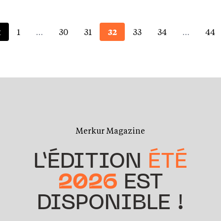
t
1
…
30
31
32
33
34
…
44
Merkur Magazine
L’ÉDITION
ÉTÉ
2026
EST
DISPONIBLE !