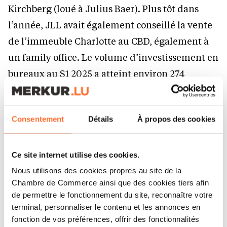
Kirchberg (loué à Julius Baer). Plus tôt dans
l’année, JLL avait également conseillé la vente
de l’immeuble Charlotte au CBD, également à
un family office. Le volume d’investissement en
bureaux au S1 2025 a atteint environ 274
millions d’euros, dépassant substantiellement
les 193 millions d’euros enregistrés au S1 2024.
Consentement
Détails
À propos des cookies
Nous observons un prudent retour des
investisseurs, ce qui est déjà un premier pas
vers une reprise.
Ce site internet utilise des cookies.
Nous utilisons des cookies propres au site de la
Chambre de Commerce ainsi que des cookies tiers afin
Les rendements prime des bureaux restent
de permettre le fonctionnement du site, reconnaître votre
inchangés par rapport au T1 à 4,50%.
terminal, personnaliser le contenu et les annonces en
fonction de vos préférences, offrir des fonctionnalités