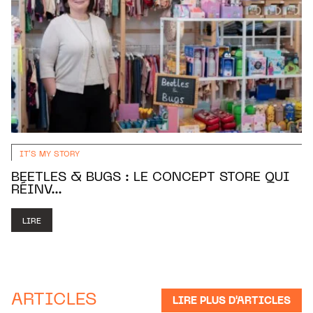
IT'S MY STORY
BEETLES & BUGS : LE CONCEPT STORE QUI
RÉINV...
LIRE
ARTICLES
LIRE PLUS D'ARTICLES