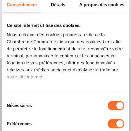
Consentement
Détails
À propos des cookies
interne à la Chambre de Commerce. Cette
expertise garantit une ligne éditoriale
cohérente, en prise directe avec les enjeux
Ce site internet utilise des cookies.
économiques du Luxembourg et les besoins des
Nous utilisons des cookies propres au site de la
Chambre de Commerce ainsi que des cookies tiers afin
entreprises.
de permettre le fonctionnement du site, reconnaître votre
terminal, personnaliser le contenu et les annonces en
fonction de vos préférences, offrir des fonctionnalités
relatives aux médias sociaux et d'analyser le trafic sur
notre site internet.
Merkur Magazine
Grâce au présent bandeau, vous pouvez accepter,
refuser ou configurer les cookies selon vos préférences,
Sélection
à l’exception des cookies strictement nécessaires au
L’ÉDITION
ÉTÉ
Nécessaires
du
fonctionnement du site. Une description des différents
consentement
2026
EST
cookies est accessible sous l’onglet « Détails » ci-
Préférences
dessus.