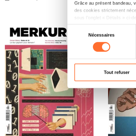
Grâce au présent bandeau, vo
des cookies strictement néce
sous l’onglet « Détails » ci-d
Sélection
Il est précisé que la navigati
Nécessaires
du
sociaux, sauvegarde des préfé
consentement
cas de refus de tous les coo
Vous avez la possibilité de m
gauche de chaque page.
Tout refuser
Pour de plus amples informat
personnelles, vous pouvez c
personnelles.