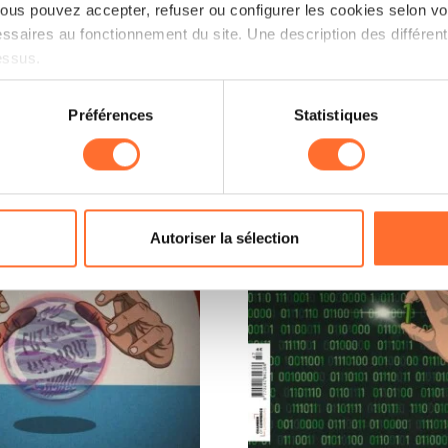
us pouvez accepter, refuser ou configurer les cookies selon vos
ssaires au fonctionnement du site. Une description des différen
essus.
on sur le site et certaines fonctionnalités (ex : lecture de vidéos,
Préférences
Statistiques
rences de lecture vidéo, personnalisation de l’affichage du site
kies ou des cookies non nécessaires.
odifier ou retirer votre consentement à tout moment en cliquant su
Autoriser la sélection
ions sur la manière dont nous utilisons lescookies et sommes 
onsulter notre
Charte d’usage des cookies
et notre
Politique 