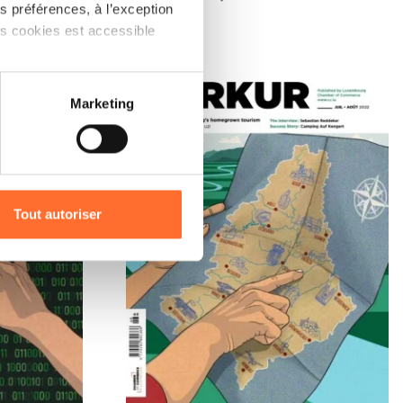
 préférences, à l’exception
ts cookies est accessible
 partage sur les réseaux
Marketing
) peuvent être affectées en
r l’icône flottante en bas à
Tout autoriser
amenés à traiter vos données
de protection des données