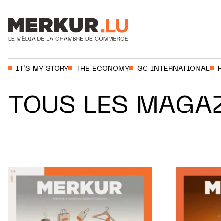
Aller au contenu
Votre recherche:
IT’S MY STORY
THE ECONOMY
GO INTERNATIONAL
TOUS LES MAGA