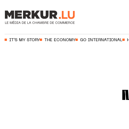
Votre recherche:
IT’S MY STORY
THE ECONOMY
GO INTERNATIONAL
Aller au contenu