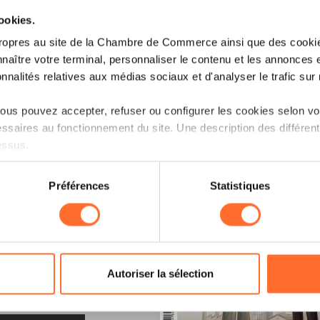
cookies.
ropres au site de la Chambre de Commerce ainsi que des cookies
naître votre terminal, personnaliser le contenu et les annonces 
onnalités relatives aux médias sociaux et d'analyser le trafic sur n
us pouvez accepter, refuser ou configurer les cookies selon vos
ssaires au fonctionnement du site. Une description des différen
essus.
on sur le site et certaines fonctionnalités (ex : lecture de vidéos,
Préférences
Statistiques
rences de lecture vidéo, personnalisation de l’affichage du site
kies ou des cookies non nécessaires.
odifier ou retirer votre consentement à tout moment en cliquant su
LE !
Autoriser la sélection
ions sur la manière dont nous utilisons lescookies et sommes 
onsulter notre
Charte d’usage des cookies
et notre
Politique 