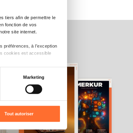
 tiers afin de permettre le
en fonction de vos
otre site internet.
 préférences, à l’exception
ts cookies est accessible
 partage sur les réseaux
Marketing
) peuvent être affectées en
r l’icône flottante en bas à
Tout autoriser
amenés à traiter vos données
de protection des données