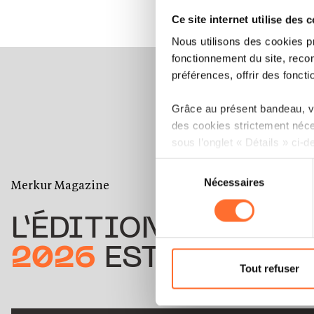
Ce site internet utilise des 
Nous utilisons des cookies p
fonctionnement du site, recon
préférences, offrir des foncti
Grâce au présent bandeau, vo
des cookies strictement néce
sous l’onglet « Détails » ci-d
Sélection
Il est précisé que la navigati
Nécessaires
du
Merkur Magazine
sociaux, sauvegarde des préfé
consentement
cas de refus de tous les coo
L’ÉDITION
ÉTÉ
Vous avez la possibilité de m
2026
EST DISPONIB
gauche de chaque page.
Tout refuser
Pour de plus amples informat
personnelles, vous pouvez c