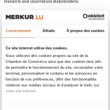
research and innovation stakeholders.
22 MAI. 2026
45:34 MIN.
PLAY
Consentement
Détails
À propos des cookies
Ce site internet utilise des cookies.
Nous utilisons des cookies propres au site de la
Chambre de Commerce ainsi que des cookies tiers afin
de permettre le fonctionnement du site, reconnaître votre
terminal, personnaliser le contenu et les annonces en
fonction de vos préférences, offrir des fonctionnalités
relatives aux médias sociaux et d'analyser le trafic sur
CHRISTOPHE FOLSCHETTE –
notre site internet.
NUWACOM AI
Grâce au présent bandeau, vous pouvez accepter,
What comes after building one of Luxembourg’s
refuser ou configurer les cookies selon vos préférences,