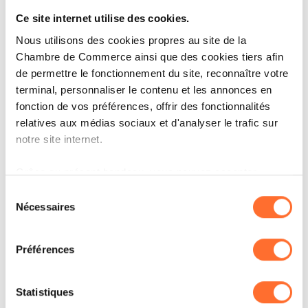
Ce site internet utilise des cookies.
Nous utilisons des cookies propres au site de la
Chambre de Commerce ainsi que des cookies tiers afin
CORPORATE NEWS
de permettre le fonctionnement du site, reconnaître votre
L’OAI ACCUEILLE
terminal, personnaliser le contenu et les annonces en
FAVORABLEMENT LA MISE EN
fonction de vos préférences, offrir des fonctionnalités
PLACE D’UN RÈGLEMENT
relatives aux médias sociaux et d'analyser le trafic sur
notre site internet.
NATIONAL HARMONISÉ SUR LES
BÂTISSES
Grâce au présent bandeau, vous pouvez accepter,
refuser ou configurer les cookies selon vos préférences,
Sélection
LIRE
à l’exception des cookies strictement nécessaires au
Nécessaires
du
fonctionnement du site. Une description des différents
consentement
cookies est accessible sous l’onglet « Détails » ci-
Préférences
dessus.
Il est précisé que la navigation sur le site et certaines
Statistiques
fonctionnalités (ex : lecture de vidéos, partage sur les