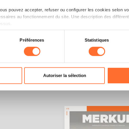
us pouvez accepter, refuser ou configurer les cookies selon vos
ssaires au fonctionnement du site. Une description des différen
essus.
on sur le site et certaines fonctionnalités (ex : lecture de vidéos,
Préférences
Statistiques
rences de lecture vidéo, personnalisation de l’affichage du site
kies ou des cookies non nécessaires.
odifier ou retirer votre consentement à tout moment en cliquant su
Autoriser la sélection
ions sur la manière dont nous utilisons lescookies et sommes 
onsulter notre
Charte d’usage des cookies
et notre
Politique 