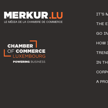
IT’S 
THE 
GO I
HOW 
TREN
IN T
CORP
A PR