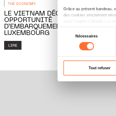
THE ECONOMY
Grâce au présent bandeau, vo
LE VIETNAM DÉCOLLE : UNE
des cookies strictement néce
OPPORTUNITÉ
sous l’onglet « Détails » ci-d
D’EMBARQUEMENT POUR LE
Sélection
LUXEMBOURG
Il est précisé que la navigati
Nécessaires
du
sociaux, sauvegarde des préfé
consentement
cas de refus de tous les coo
LIRE
Vous avez la possibilité de m
gauche de chaque page.
Tout refuser
Pour de plus amples informat
personnelles, vous pouvez c
personnelles.