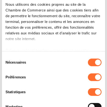
Nous utilisons des cookies propres au site de la
Chambre de Commerce ainsi que des cookies tiers afin
de permettre le fonctionnement du site, reconnaître votre
terminal, personnaliser le contenu et les annonces en
fonction de vos préférences, offrir des fonctionnalités
HOW IT WORKS
relatives aux médias sociaux et d'analyser le trafic sur
notre site internet.
COMMENT CALCULER SON
EMPREINTE CARBONE EN
Grâce au présent bandeau, vous pouvez accepter,
ENTREPRISE ?
refuser ou configurer les cookies selon vos préférences,
Sélection
à l’exception des cookies strictement nécessaires au
Nécessaires
du
LIRE
fonctionnement du site. Une description des différents
consentement
cookies est accessible sous l’onglet « Détails » ci-
Préférences
dessus.
Il est précisé que la navigation sur le site et certaines
Statistiques
fonctionnalités (ex : lecture de vidéos, partage sur les
réseaux sociaux, sauvegarde des préférences de lecture
Marketing