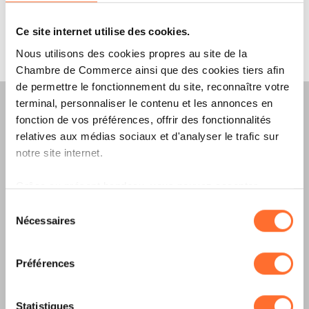
LIRE
Ce site internet utilise des cookies.
Nous utilisons des cookies propres au site de la
Chambre de Commerce ainsi que des cookies tiers afin
de permettre le fonctionnement du site, reconnaître votre
terminal, personnaliser le contenu et les annonces en
fonction de vos préférences, offrir des fonctionnalités
relatives aux médias sociaux et d'analyser le trafic sur
notre site internet.
Merkur Magazine
Grâce au présent bandeau, vous pouvez accepter,
L’ÉDITION
ÉTÉ
refuser ou configurer les cookies selon vos préférences,
Sélection
à l’exception des cookies strictement nécessaires au
Nécessaires
2026
EST
du
fonctionnement du site. Une description des différents
consentement
DISPONIBLE !
cookies est accessible sous l’onglet « Détails » ci-
Préférences
dessus.
Il est précisé que la navigation sur le site et certaines
Statistiques