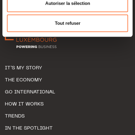
flottante en bas à gauche de chaque page.
Autoriser la sélection
Pour de plus amples informations sur la manière dont
nous utilisons lescookies et sommes amenés à traiter
Tout refuser
vos données personnelles, vous pouvez consulter notre
Charte d’usage des cookies
et notre
Politique de
protection des données personnelles.
IT’S MY STORY
THE ECONOMY
GO INTERNATIONAL
HOW IT WORKS
TRENDS
IN THE SPOTLIGHT