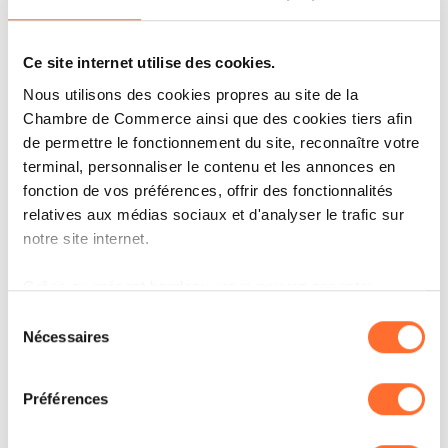
TRENDS
Ce site internet utilise des cookies.
LES ENTREPRISES ACTRICES DE
Nous utilisons des cookies propres au site de la
LA TRANSITION
Chambre de Commerce ainsi que des cookies tiers afin
ENVIRONNEMENTALE
de permettre le fonctionnement du site, reconnaître votre
terminal, personnaliser le contenu et les annonces en
fonction de vos préférences, offrir des fonctionnalités
LIRE
relatives aux médias sociaux et d'analyser le trafic sur
notre site internet.
Grâce au présent bandeau, vous pouvez accepter,
refuser ou configurer les cookies selon vos préférences,
Sélection
à l’exception des cookies strictement nécessaires au
Nécessaires
du
fonctionnement du site. Une description des différents
consentement
cookies est accessible sous l’onglet « Détails » ci-
Préférences
dessus.