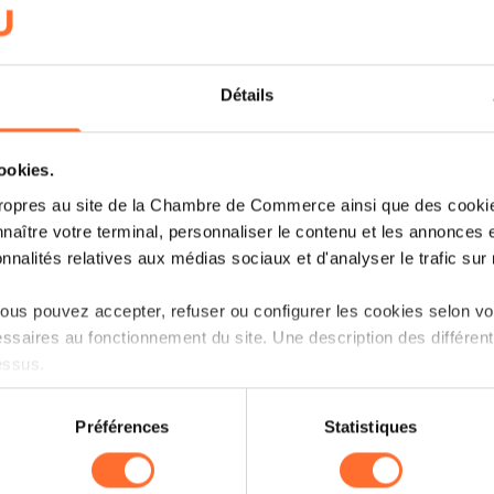
COMMENT UTILISER L’E-
COMMERCE POUR
INTERNATIONALISER SON
Détails
ACTIVITÉ?
LIRE
cookies.
ropres au site de la Chambre de Commerce ainsi que des cookies
naître votre terminal, personnaliser le contenu et les annonces 
onnalités relatives aux médias sociaux et d'analyser le trafic sur n
us pouvez accepter, refuser ou configurer les cookies selon vos
ssaires au fonctionnement du site. Une description des différen
essus.
on sur le site et certaines fonctionnalités (ex : lecture de vidéos,
Préférences
Statistiques
rences de lecture vidéo, personnalisation de l’affichage du site
kies ou des cookies non nécessaires.