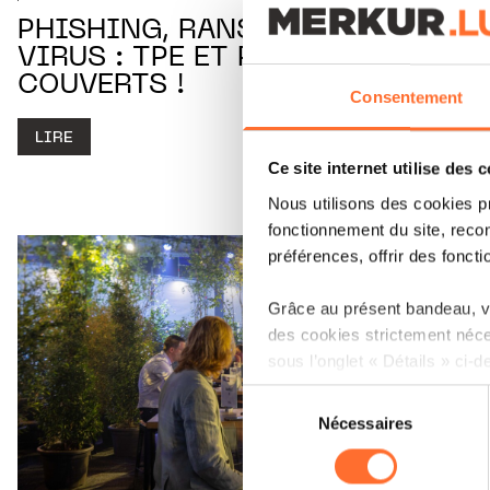
PHISHING, RANSOMWARE,
VIRUS : TPE ET PME, SORTEZ
COUVERTS !
Consentement
LIRE
Ce site internet utilise des 
Nous utilisons des cookies p
fonctionnement du site, recon
préférences, offrir des foncti
Grâce au présent bandeau, vo
des cookies strictement néce
sous l’onglet « Détails » ci-d
Sélection
Il est précisé que la navigati
Nécessaires
du
sociaux, sauvegarde des préfé
consentement
cas de refus de tous les coo