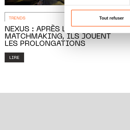
Vous avez la possibilité de m
gauche de chaque page.
Tout refuser
TRENDS
Pour de plus amples informat
NEXUS : APRÈS LE
personnelles, vous pouvez c
MATCHMAKING, ILS JOUENT
personnelles.
LES PROLONGATIONS
LIRE