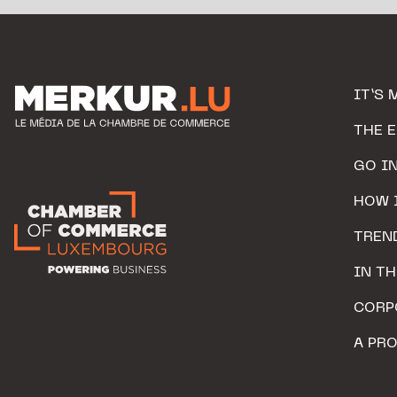
IT’S 
THE 
GO I
HOW 
TREN
IN T
CORP
A PR