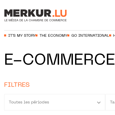
Aller au contenu
Votre recherche:
IT’S MY STORY
THE ECONOMY
GO INTERNATIONAL
E-COMMERC
FILTRES
Toutes les périodes
Ta