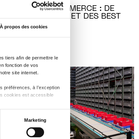
FUTUR DU COMMERCE : DE
L’INSPIRATION ET DES BEST
PRACTICES
À propos des cookies
LIRE
 tiers afin de permettre le
en fonction de vos
otre site internet.
 préférences, à l’exception
ts cookies est accessible
 partage sur les réseaux
Marketing
) peuvent être affectées en