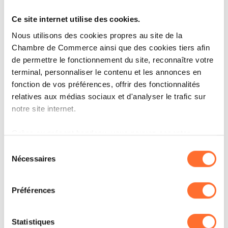
HOW IT WORKS
Ce site internet utilise des cookies.
COMMENT ORGANISER UN
ÉVÉNEMENT RESPECTUEUX DE
Nous utilisons des cookies propres au site de la
L’ENVIRONNEMENT ?
Chambre de Commerce ainsi que des cookies tiers afin
de permettre le fonctionnement du site, reconnaître votre
terminal, personnaliser le contenu et les annonces en
LIRE
fonction de vos préférences, offrir des fonctionnalités
relatives aux médias sociaux et d'analyser le trafic sur
notre site internet.
Grâce au présent bandeau, vous pouvez accepter,
refuser ou configurer les cookies selon vos préférences,
Sélection
à l’exception des cookies strictement nécessaires au
Nécessaires
du
fonctionnement du site. Une description des différents
consentement
cookies est accessible sous l’onglet « Détails » ci-
Préférences
dessus.
Il est précisé que la navigation sur le site et certaines
Statistiques