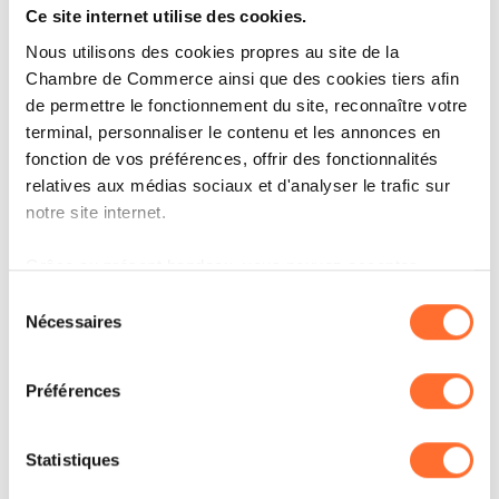
Ce site internet utilise des cookies.
Nous utilisons des cookies propres au site de la
Chambre de Commerce ainsi que des cookies tiers afin
Open image in lightbox
Open image in lightbox
Open image in lig
de permettre le fonctionnement du site, reconnaître votre
terminal, personnaliser le contenu et les annonces en
fonction de vos préférences, offrir des fonctionnalités
relatives aux médias sociaux et d'analyser le trafic sur
notre site internet.
Grâce au présent bandeau, vous pouvez accepter,
refuser ou configurer les cookies selon vos préférences,
Sélection
à l’exception des cookies strictement nécessaires au
Nécessaires
du
Open image in lightbox
Open image in lightbox
Open image in lig
fonctionnement du site. Une description des différents
consentement
cookies est accessible sous l’onglet « Détails » ci-
Préférences
dessus.
Il est précisé que la navigation sur le site et certaines
Statistiques
fonctionnalités (ex : lecture de vidéos, partage sur les