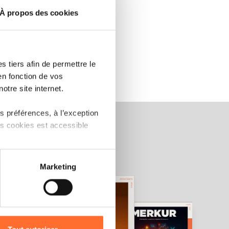
À propos des cookies
 tiers afin de permettre le
en fonction de vos
otre site internet.
 préférences, à l’exception
ts cookies est accessible
 partage sur les réseaux
Marketing
) peuvent être affectées en
r l’icône flottante en bas à