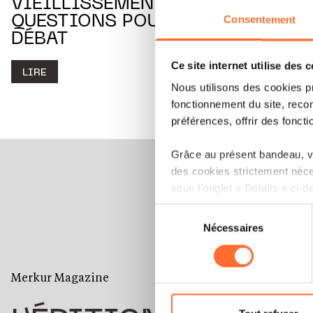
VIEILLISSEMENT ACTIF, DES
QUESTIONS POUR NOURRIR LE
Consentement
DÉBAT
Ce site internet utilise des 
LIRE
Nous utilisons des cookies p
fonctionnement du site, recon
préférences, offrir des foncti
Grâce au présent bandeau, vo
des cookies strictement néce
sous l’onglet « Détails » ci-d
Sélection
Il est précisé que la navigati
Nécessaires
du
sociaux, sauvegarde des préfé
consentement
cas de refus de tous les coo
Merkur Magazine
Vous avez la possibilité de m
gauche de chaque page.