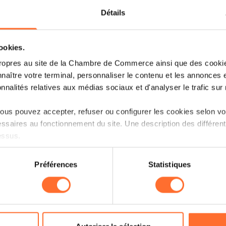
UN QUATUOR DE RÉFORMES
Détails
LIRE
cookies.
ropres au site de la Chambre de Commerce ainsi que des cookies
naître votre terminal, personnaliser le contenu et les annonces 
onnalités relatives aux médias sociaux et d'analyser le trafic sur n
us pouvez accepter, refuser ou configurer les cookies selon vos
ssaires au fonctionnement du site. Une description des différen
essus.
on sur le site et certaines fonctionnalités (ex : lecture de vidéos,
Préférences
Statistiques
rences de lecture vidéo, personnalisation de l’affichage du site
kies ou des cookies non nécessaires.
odifier ou retirer votre consentement à tout moment en cliquant su