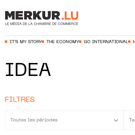
Aller au contenu
Votre recherche:
IT’S MY STORY
THE ECONOMY
GO INTERNATIONAL
IDEA
FILTRES
Toutes les périodes
Ta