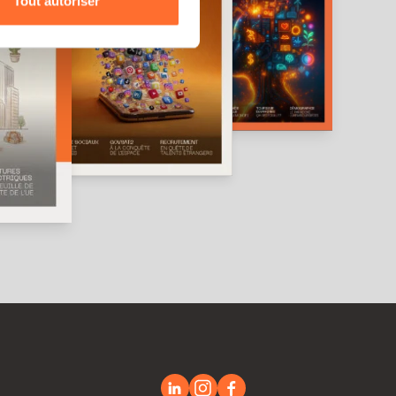
Tout autoriser
amenés à traiter vos données
de protection des données