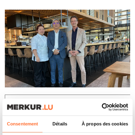
IT'S MY STORY
NONBE : UN ÉPICURIEN MISANT
SUR L’AUTHENTICITÉ
Consentement
Détails
À propos des cookies
LIRE