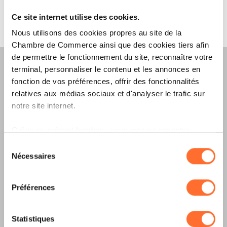
Ce site internet utilise des cookies.
Nous utilisons des cookies propres au site de la
Chambre de Commerce ainsi que des cookies tiers afin
de permettre le fonctionnement du site, reconnaître votre
terminal, personnaliser le contenu et les annonces en
fonction de vos préférences, offrir des fonctionnalités
relatives aux médias sociaux et d'analyser le trafic sur
Merkur Magazine
notre site internet.
L’ÉDITION
ÉTÉ
Grâce au présent bandeau, vous pouvez accepter,
refuser ou configurer les cookies selon vos préférences,
Sélection
2026
EST
à l’exception des cookies strictement nécessaires au
Nécessaires
du
fonctionnement du site. Une description des différents
consentement
DISPONIBLE !
cookies est accessible sous l’onglet « Détails » ci-
Préférences
dessus.
Il est précisé que la navigation sur le site et certaines
Statistiques
LIRE LA DERNIÈRE ÉDITION E-PAPER