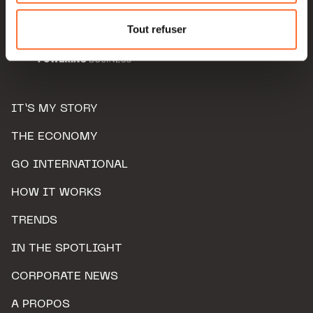
Pour de plus amples informations sur la manière dont
nous utilisons lescookies et sommes amenés à traiter
Tout refuser
vos données personnelles, vous pouvez consulter notre
Charte d’usage des cookies
et notre
Politique de
protection des données personnelles.
IT’S MY STORY
THE ECONOMY
GO INTERNATIONAL
HOW IT WORKS
TRENDS
IN THE SPOTLIGHT
CORPORATE NEWS
A PROPOS