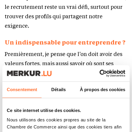
le recrutement reste un vrai défi, surtout pour
trouver des profils qui partagent notre
exigence.
Un indispensable pour entreprendre ?
Premièrement, je pense que l’on doit avoir des
valeurs fortes, mais aussi savoir où sont ses
limites. Un des risques peut être de construire
un concept qui ne tient que si on se donne en
Consentement
Détails
À propos des cookies
permanence à plus de 100 %. Sur le court
terme, cela va fonctionner, mais sur la durée,
personne ne va tenir le rythme. Cela vaut pour
Ce site internet utilise des cookies.
l’équipe également : un modèle trop exigeant
Nous utilisons des cookies propres au site de la
Chambre de Commerce ainsi que des cookies tiers afin
en permanence devient rapidement difficile à