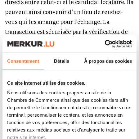
directs entre celui-ci et le candidat locataire. Ils
peuvent ainsi convenir d’un lieu de rendez-
vous qui les arrange pour l’échange. La
transaction est sécurisée par la vérification de
l’identité des propriétaires d’objets quand ils
ouvrent un compte sur la plateforme. Les fonds
de la transaction ne sont débloqués que lors de
Consentement
Détails
À propos des cookies
la remise de l’objet. Un code est généré pour
chaque échange, qui permet d’en tracer les
Ce site internet utilise des cookies.
étapes. Un système de caution est également à
Nous utilisons des cookies propres au site de la
l’étude. À tout moment, le support de la
Chambre de Commerce ainsi que des cookies tiers afin
de permettre le fonctionnement du site, reconnaître votre
plateforme peut être sollicité en cas de litige.
terminal, personnaliser le contenu et les annonces en
fonction de vos préférences, offrir des fonctionnalités
relatives aux médias sociaux et d'analyser le trafic sur
notre site internet.