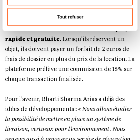
Quel est le business model ?
Pour de plus amples informations sur la manière dont
nous utilisons lescookies et sommes amenés à traiter
Tout refuser
vos données personnelles, vous pouvez consulter notre
Pour les utilisateurs l’inscription est
simple,
Charte d’usage des cookies
et notre
Politique de
rapide et gratuite
. Lorsqu’ils réservent un
protection des données personnelles.
objet, ils doivent payer un forfait de 2 euros de
frais de dossier en plus du prix de la location. La
plateforme prélève une commission de 18% sur
chaque transaction finalisée.
Pour l’avenir, Bharti Sharma Arias a déjà des
idées de développements :
« Nous allons étudier
la possibilité de mettre en place un système de
livraison, vertueux pour l’environnement. Nous
pensons aussi à proposer un service de réparation