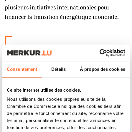
plusieurs initiatives internationales pour
financer la transition énergétique mondiale.
« Je ne crois plus à la politique des
petits pas »
[ LAURENCE TUBIANA ]
Consentement
Détails
À propos des cookies
Ce site internet utilise des cookies.
Une voix indépendante,
Nous utilisons des cookies propres au site de la
humaniste et exigeante
Chambre de Commerce ainsi que des cookies tiers afin
de permettre le fonctionnement du site, reconnaître votre
terminal, personnaliser le contenu et les annonces en
fonction de vos préférences, offrir des fonctionnalités
Dans les sphères diplomatiques, Laurence