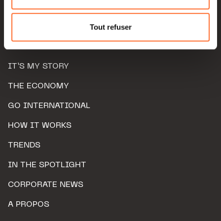
Pour de plus amples informations sur la manière dont
nous utilisons lescookies et sommes amenés à traiter
Tout refuser
vos données personnelles, vous pouvez consulter notre
Charte d’usage des cookies
et notre
Politique de
protection des données personnelles.
IT’S MY STORY
THE ECONOMY
GO INTERNATIONAL
HOW IT WORKS
TRENDS
IN THE SPOTLIGHT
CORPORATE NEWS
A PROPOS