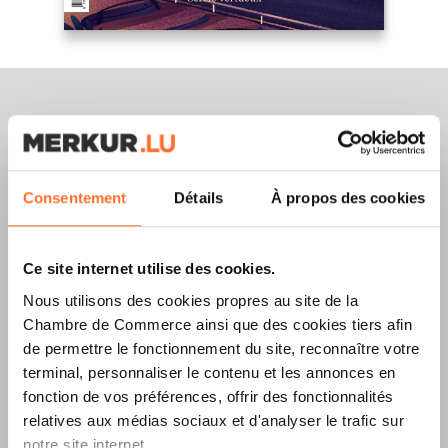
Merkur Magazine
Consentement
Détails
À propos des cookies
L’ÉDITION
ÉTÉ
Ce site internet utilise des cookies.
2026
EST
Nous utilisons des cookies propres au site de la
DISPONIBLE !
Chambre de Commerce ainsi que des cookies tiers afin
de permettre le fonctionnement du site, reconnaître votre
terminal, personnaliser le contenu et les annonces en
fonction de vos préférences, offrir des fonctionnalités
LIRE LA DERNIÈRE ÉDITION E-PAPER
relatives aux médias sociaux et d'analyser le trafic sur
notre site internet.
TÉLÉCHARGER