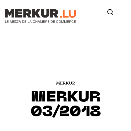
Votre recherche:
Aller au contenu
MERKUR
MERKUR
03/2018