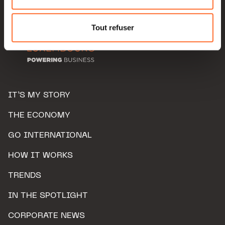
Pour de plus amples informations sur la manière dont
nous utilisons lescookies et sommes amenés à traiter
Tout refuser
vos données personnelles, vous pouvez consulter notre
Charte d’usage des cookies
et notre
Politique de
protection des données personnelles.
IT’S MY STORY
THE ECONOMY
GO INTERNATIONAL
HOW IT WORKS
TRENDS
IN THE SPOTLIGHT
CORPORATE NEWS