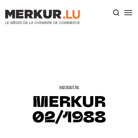
Votre recherche:
Aller au contenu
MERKUR
MERKUR
02/1988