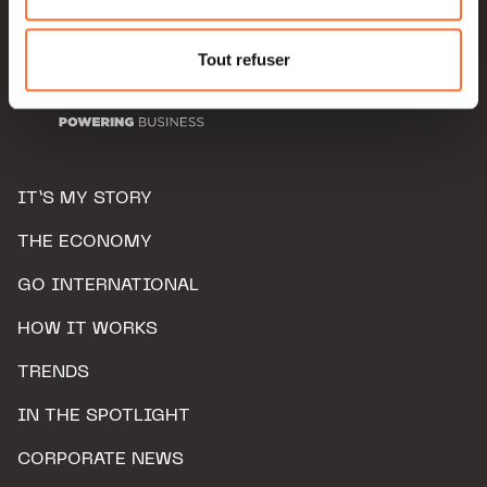
Pour de plus amples informations sur la manière dont
nous utilisons lescookies et sommes amenés à traiter
Tout refuser
vos données personnelles, vous pouvez consulter notre
Charte d’usage des cookies
et notre
Politique de
protection des données personnelles.
IT’S MY STORY
THE ECONOMY
GO INTERNATIONAL
HOW IT WORKS
TRENDS
IN THE SPOTLIGHT
CORPORATE NEWS