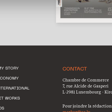
MY STORY
CONTACT
ECONOMY
Chambre de Commerce
7, rue Alcide de Gasperi
NTERNATIONAL
L-2981 Luxembourg - Kir
IT WORKS
Pour joindre la rédaction
DS
merkur@cc.lu