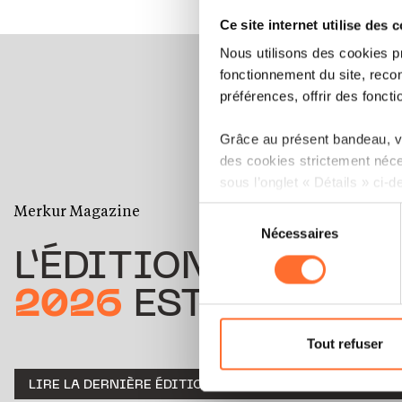
Ce site internet utilise des 
Nous utilisons des cookies p
fonctionnement du site, recon
préférences, offrir des foncti
Grâce au présent bandeau, vo
des cookies strictement néce
sous l’onglet « Détails » ci-d
Merkur Magazine
Sélection
Il est précisé que la navigati
Nécessaires
du
sociaux, sauvegarde des préfé
consentement
L’ÉDITION
ÉTÉ
cas de refus de tous les coo
2026
EST DISPONIB
Vous avez la possibilité de m
gauche de chaque page.
Tout refuser
Pour de plus amples informat
LIRE LA DERNIÈRE ÉDITION E-PAPER
TÉLÉCHARGER
personnelles, vous pouvez c