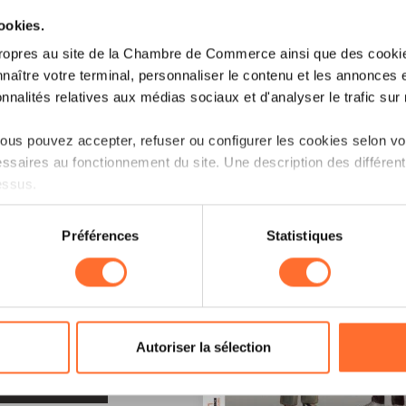
cookies.
ropres au site de la Chambre de Commerce ainsi que des cookies
naître votre terminal, personnaliser le contenu et les annonces 
onnalités relatives aux médias sociaux et d'analyser le trafic sur n
us pouvez accepter, refuser ou configurer les cookies selon vos
ssaires au fonctionnement du site. Une description des différen
essus.
on sur le site et certaines fonctionnalités (ex : lecture de vidéos,
Préférences
Statistiques
rences de lecture vidéo, personnalisation de l’affichage du site
kies ou des cookies non nécessaires.
LE !
odifier ou retirer votre consentement à tout moment en cliquant su
Autoriser la sélection
ions sur la manière dont nous utilisons lescookies et sommes 
ARCHIVES
onsulter notre
Charte d’usage des cookies
et notre
Politique 