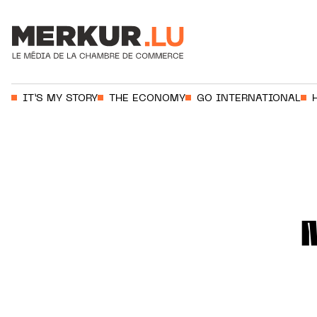
Votre recherche:
IT’S MY STORY
THE ECONOMY
GO INTERNATIONAL
Aller au contenu