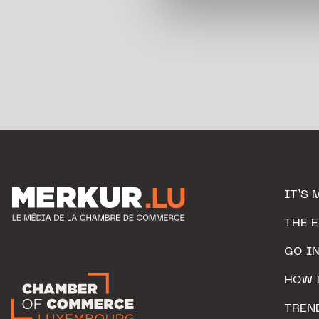
personnelles.
IT’S 
THE 
GO I
HOW 
TREN