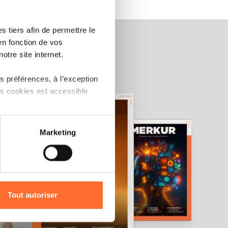
 tiers afin de permettre le
en fonction de vos
otre site internet.
 préférences, à l’exception
ts cookies est accessible
 partage sur les réseaux
Marketing
) peuvent être affectées en
r l’icône flottante en bas à
Tout autoriser
amenés à traiter vos données
de protection des données