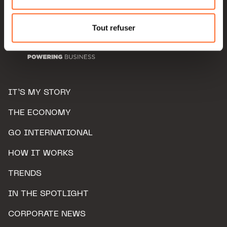
Pour de plus amples informations sur la manière dont
nous utilisons lescookies et sommes amenés à traiter
Tout refuser
vos données personnelles, vous pouvez consulter notre
Charte d’usage des cookies
et notre
Politique de
protection des données personnelles.
IT’S MY STORY
THE ECONOMY
GO INTERNATIONAL
HOW IT WORKS
TRENDS
IN THE SPOTLIGHT
CORPORATE NEWS