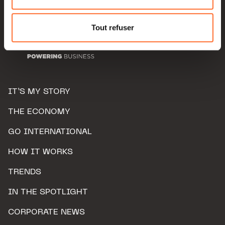
Pour de plus amples informations sur la manière dont
nous utilisons lescookies et sommes amenés à traiter
Tout refuser
vos données personnelles, vous pouvez consulter notre
Charte d’usage des cookies
et notre
Politique de
protection des données personnelles.
IT’S MY STORY
THE ECONOMY
GO INTERNATIONAL
HOW IT WORKS
TRENDS
IN THE SPOTLIGHT
CORPORATE NEWS