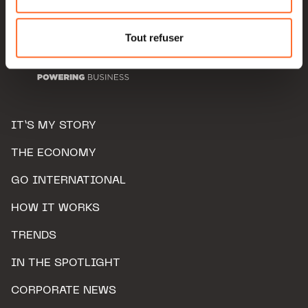
Pour de plus amples informations sur la manière dont
nous utilisons lescookies et sommes amenés à traiter
Tout refuser
vos données personnelles, vous pouvez consulter notre
Charte d’usage des cookies
et notre
Politique de
protection des données personnelles.
IT’S MY STORY
THE ECONOMY
GO INTERNATIONAL
HOW IT WORKS
TRENDS
IN THE SPOTLIGHT
CORPORATE NEWS