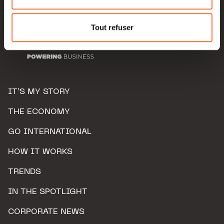
Pour de plus amples informations sur la manière dont
nous utilisons lescookies et sommes amenés à traiter
Tout refuser
vos données personnelles, vous pouvez consulter notre
Charte d’usage des cookies
et notre
Politique de
protection des données personnelles.
IT’S MY STORY
THE ECONOMY
GO INTERNATIONAL
HOW IT WORKS
TRENDS
IN THE SPOTLIGHT
CORPORATE NEWS