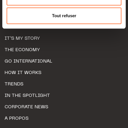
Pour de plus amples informations sur la manière dont
nous utilisons lescookies et sommes amenés à traiter
Tout refuser
vos données personnelles, vous pouvez consulter notre
Charte d’usage des cookies
et notre
Politique de
protection des données personnelles.
IT’S MY STORY
THE ECONOMY
GO INTERNATIONAL
HOW IT WORKS
TRENDS
IN THE SPOTLIGHT
CORPORATE NEWS
A PROPOS