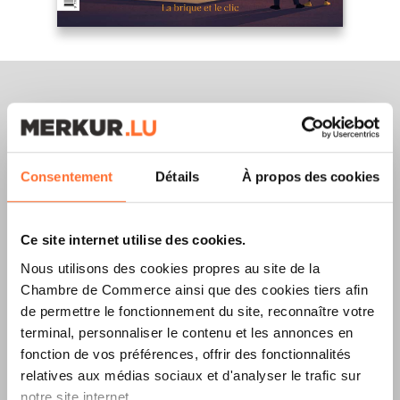
Merkur Magazine
Consentement
Détails
À propos des cookies
L’ÉDITION
ÉTÉ
Ce site internet utilise des cookies.
2026
EST
Nous utilisons des cookies propres au site de la
DISPONIBLE !
Chambre de Commerce ainsi que des cookies tiers afin
de permettre le fonctionnement du site, reconnaître votre
terminal, personnaliser le contenu et les annonces en
fonction de vos préférences, offrir des fonctionnalités
LIRE LA DERNIÈRE ÉDITION E-PAPER
relatives aux médias sociaux et d'analyser le trafic sur
notre site internet.
TÉLÉCHARGER