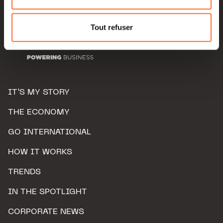
Pour de plus amples informations sur la manière dont
nous utilisons lescookies et sommes amenés à traiter
Tout refuser
vos données personnelles, vous pouvez consulter notre
Charte d’usage des cookies
et notre
Politique de
protection des données personnelles.
IT’S MY STORY
THE ECONOMY
GO INTERNATIONAL
HOW IT WORKS
TRENDS
IN THE SPOTLIGHT
CORPORATE NEWS