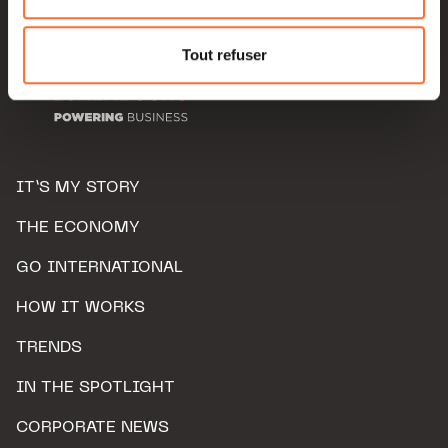
Pour de plus amples informations sur la manière dont
nous utilisons lescookies et sommes amenés à traiter
Tout refuser
vos données personnelles, vous pouvez consulter notre
Charte d’usage des cookies
et notre
Politique de
protection des données personnelles.
IT’S MY STORY
THE ECONOMY
GO INTERNATIONAL
HOW IT WORKS
TRENDS
IN THE SPOTLIGHT
CORPORATE NEWS