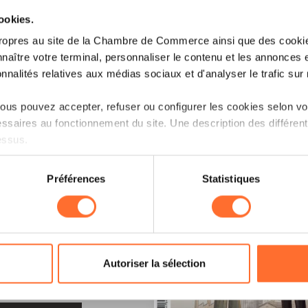
cookies.
ropres au site de la Chambre de Commerce ainsi que des cookies
naître votre terminal, personnaliser le contenu et les annonces 
onnalités relatives aux médias sociaux et d'analyser le trafic sur n
us pouvez accepter, refuser ou configurer les cookies selon vos
ssaires au fonctionnement du site. Une description des différen
essus.
on sur le site et certaines fonctionnalités (ex : lecture de vidéos,
Préférences
Statistiques
rences de lecture vidéo, personnalisation de l’affichage du site
kies ou des cookies non nécessaires.
odifier ou retirer votre consentement à tout moment en cliquant su
LE !
Autoriser la sélection
ions sur la manière dont nous utilisons lescookies et sommes 
onsulter notre
Charte d’usage des cookies
et notre
Politique 