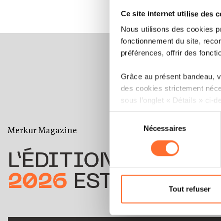
Ce site internet utilise des 
Nous utilisons des cookies p
fonctionnement du site, recon
préférences, offrir des foncti
Grâce au présent bandeau, vo
des cookies strictement néce
sous l’onglet « Détails » ci-d
Sélection
Il est précisé que la navigati
Nécessaires
du
Merkur Magazine
sociaux, sauvegarde des préfé
consentement
cas de refus de tous les coo
L’ÉDITION
ÉTÉ
Vous avez la possibilité de m
2026
EST DISPONIB
gauche de chaque page.
Tout refuser
Pour de plus amples informat
personnelles, vous pouvez c