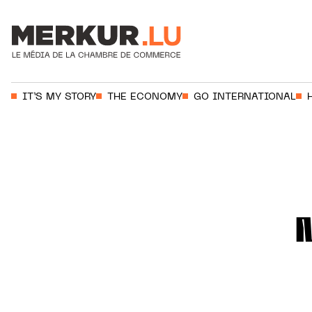
Votre recherche:
IT’S MY STORY
THE ECONOMY
GO INTERNATIONAL
Aller au contenu