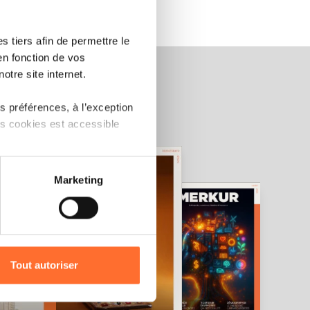
 tiers afin de permettre le
en fonction de vos
otre site internet.
 préférences, à l’exception
ts cookies est accessible
 partage sur les réseaux
Marketing
) peuvent être affectées en
r l’icône flottante en bas à
Tout autoriser
amenés à traiter vos données
de protection des données