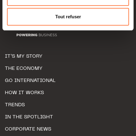
Pour de plus amples informations sur la manière dont
nous utilisons lescookies et sommes amenés à traiter
Tout refuser
vos données personnelles, vous pouvez consulter notre
Charte d’usage des cookies
et notre
Politique de
protection des données personnelles.
IT’S MY STORY
THE ECONOMY
GO INTERNATIONAL
HOW IT WORKS
TRENDS
IN THE SPOTLIGHT
CORPORATE NEWS