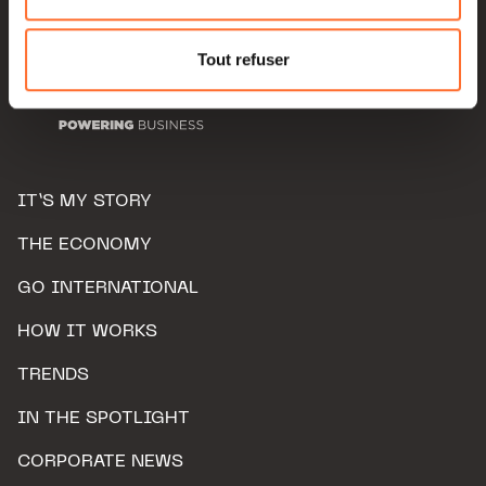
Pour de plus amples informations sur la manière dont
nous utilisons lescookies et sommes amenés à traiter
Tout refuser
vos données personnelles, vous pouvez consulter notre
Charte d’usage des cookies
et notre
Politique de
protection des données personnelles.
IT’S MY STORY
THE ECONOMY
GO INTERNATIONAL
HOW IT WORKS
TRENDS
IN THE SPOTLIGHT
CORPORATE NEWS