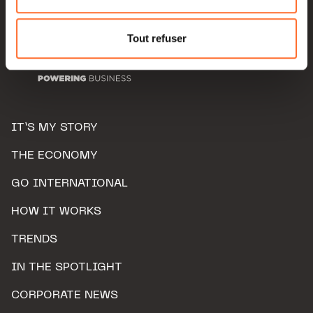
Pour de plus amples informations sur la manière dont
nous utilisons lescookies et sommes amenés à traiter
Tout refuser
vos données personnelles, vous pouvez consulter notre
Charte d’usage des cookies
et notre
Politique de
protection des données personnelles.
IT’S MY STORY
THE ECONOMY
GO INTERNATIONAL
HOW IT WORKS
TRENDS
IN THE SPOTLIGHT
CORPORATE NEWS