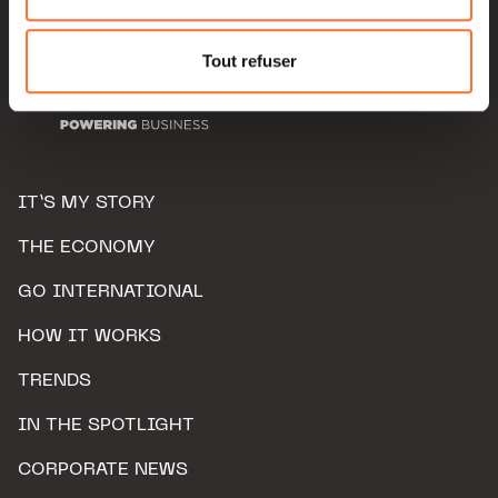
Pour de plus amples informations sur la manière dont
nous utilisons lescookies et sommes amenés à traiter
Tout refuser
vos données personnelles, vous pouvez consulter notre
Charte d’usage des cookies
et notre
Politique de
protection des données personnelles.
IT’S MY STORY
THE ECONOMY
GO INTERNATIONAL
HOW IT WORKS
TRENDS
IN THE SPOTLIGHT
CORPORATE NEWS