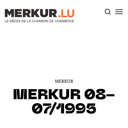
Votre recherche:
Aller au contenu
MERKUR
MERKUR 08-
07/1995