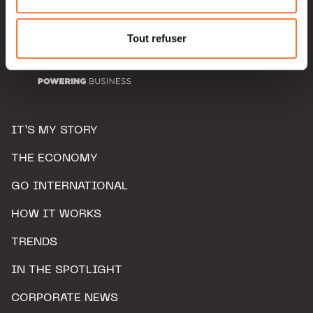
Pour de plus amples informations sur la manière dont
nous utilisons lescookies et sommes amenés à traiter
Tout refuser
vos données personnelles, vous pouvez consulter notre
Charte d’usage des cookies
et notre
Politique de
protection des données personnelles.
IT’S MY STORY
THE ECONOMY
GO INTERNATIONAL
HOW IT WORKS
TRENDS
IN THE SPOTLIGHT
CORPORATE NEWS