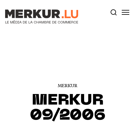
Votre recherche:
Aller au contenu
MERKUR
MERKUR
09/2006