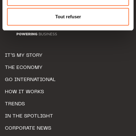
Pour de plus amples informations sur la manière dont
nous utilisons lescookies et sommes amenés à traiter
Tout refuser
vos données personnelles, vous pouvez consulter notre
Charte d’usage des cookies
et notre
Politique de
protection des données personnelles.
IT’S MY STORY
THE ECONOMY
GO INTERNATIONAL
HOW IT WORKS
TRENDS
IN THE SPOTLIGHT
CORPORATE NEWS