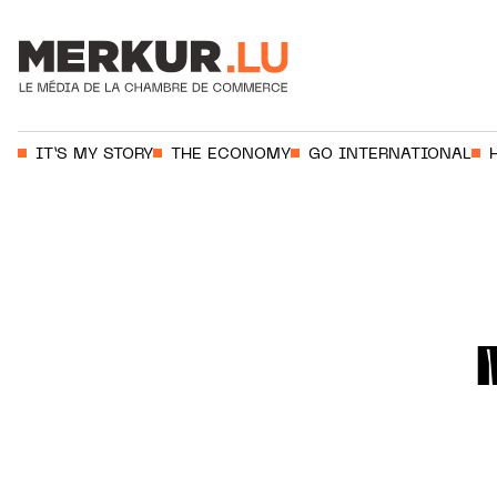
Votre recherche:
IT’S MY STORY
THE ECONOMY
GO INTERNATIONAL
Aller au contenu