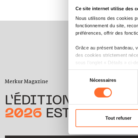
Ce site internet utilise des 
Nous utilisons des cookies p
fonctionnement du site, recon
préférences, offrir des foncti
Grâce au présent bandeau, vo
des cookies strictement néce
sous l’onglet « Détails » ci-d
Sélection
Il est précisé que la navigati
Nécessaires
du
Merkur Magazine
sociaux, sauvegarde des préfé
consentement
cas de refus de tous les coo
L’ÉDITION
ÉTÉ
Vous avez la possibilité de m
2026
EST DISPONIB
gauche de chaque page.
Tout refuser
Pour de plus amples informat
personnelles, vous pouvez c