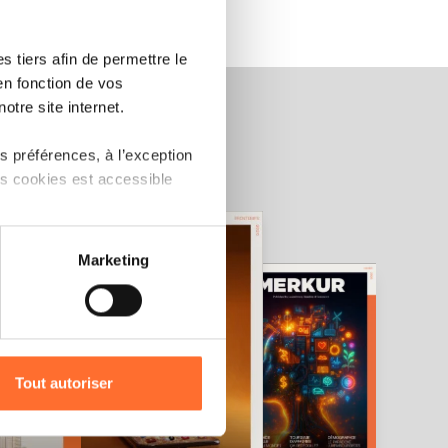
 tiers afin de permettre le
en fonction de vos
otre site internet.
 préférences, à l’exception
ts cookies est accessible
 partage sur les réseaux
Marketing
) peuvent être affectées en
r l’icône flottante en bas à
Tout autoriser
amenés à traiter vos données
de protection des données