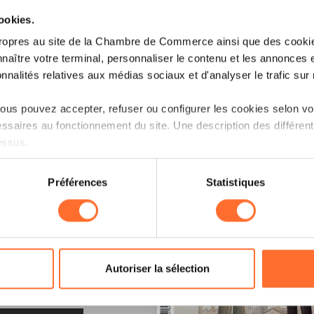
cookies.
ropres au site de la Chambre de Commerce ainsi que des cookies
naître votre terminal, personnaliser le contenu et les annonces 
onnalités relatives aux médias sociaux et d'analyser le trafic sur n
us pouvez accepter, refuser ou configurer les cookies selon vos
ssaires au fonctionnement du site. Une description des différen
essus.
on sur le site et certaines fonctionnalités (ex : lecture de vidéos,
Préférences
Statistiques
rences de lecture vidéo, personnalisation de l’affichage du site
kies ou des cookies non nécessaires.
odifier ou retirer votre consentement à tout moment en cliquant su
LE !
Autoriser la sélection
ions sur la manière dont nous utilisons lescookies et sommes 
onsulter notre
Charte d’usage des cookies
et notre
Politique 