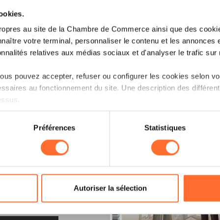
cookies.
ropres au site de la Chambre de Commerce ainsi que des cookies
naître votre terminal, personnaliser le contenu et les annonces 
onnalités relatives aux médias sociaux et d'analyser le trafic sur n
us pouvez accepter, refuser ou configurer les cookies selon vos
ssaires au fonctionnement du site. Une description des différen
essus.
on sur le site et certaines fonctionnalités (ex : lecture de vidéos,
Préférences
Statistiques
rences de lecture vidéo, personnalisation de l’affichage du site
kies ou des cookies non nécessaires.
odifier ou retirer votre consentement à tout moment en cliquant su
LE !
Autoriser la sélection
ions sur la manière dont nous utilisons lescookies et sommes 
onsulter notre
Charte d’usage des cookies
et notre
Politique 