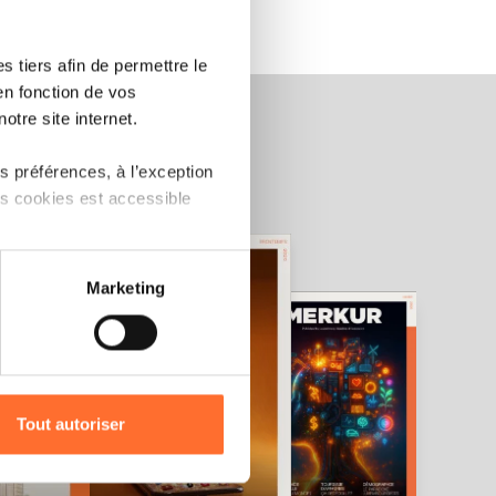
 tiers afin de permettre le
en fonction de vos
otre site internet.
 préférences, à l’exception
ts cookies est accessible
 partage sur les réseaux
Marketing
) peuvent être affectées en
r l’icône flottante en bas à
Tout autoriser
amenés à traiter vos données
de protection des données