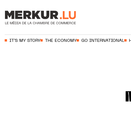
Votre recherche:
IT’S MY STORY
THE ECONOMY
GO INTERNATIONAL
Aller au contenu