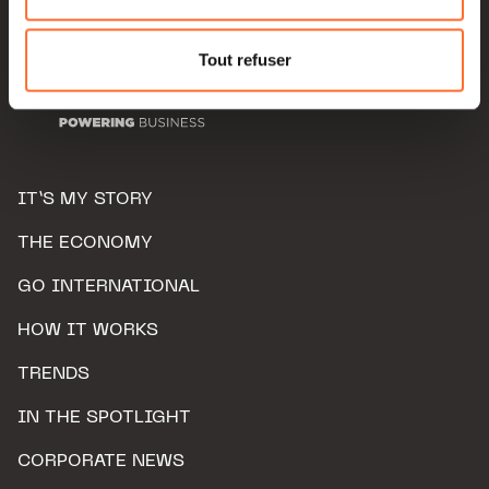
Pour de plus amples informations sur la manière dont
nous utilisons lescookies et sommes amenés à traiter
Tout refuser
vos données personnelles, vous pouvez consulter notre
Charte d’usage des cookies
et notre
Politique de
protection des données personnelles.
IT’S MY STORY
THE ECONOMY
GO INTERNATIONAL
HOW IT WORKS
TRENDS
IN THE SPOTLIGHT
CORPORATE NEWS