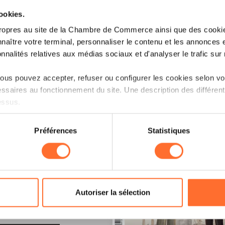
cookies.
ropres au site de la Chambre de Commerce ainsi que des cookies
naître votre terminal, personnaliser le contenu et les annonces 
onnalités relatives aux médias sociaux et d'analyser le trafic sur n
us pouvez accepter, refuser ou configurer les cookies selon vos
ssaires au fonctionnement du site. Une description des différen
essus.
on sur le site et certaines fonctionnalités (ex : lecture de vidéos,
Préférences
Statistiques
rences de lecture vidéo, personnalisation de l’affichage du site
kies ou des cookies non nécessaires.
odifier ou retirer votre consentement à tout moment en cliquant su
LE !
Autoriser la sélection
ions sur la manière dont nous utilisons lescookies et sommes 
onsulter notre
Charte d’usage des cookies
et notre
Politique 