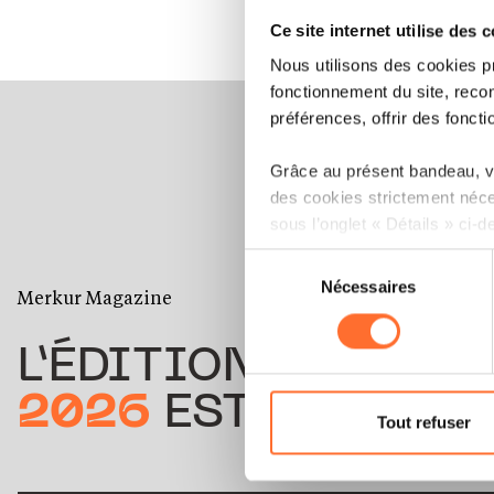
Ce site internet utilise des 
Nous utilisons des cookies p
fonctionnement du site, recon
préférences, offrir des foncti
Grâce au présent bandeau, vo
des cookies strictement néce
sous l’onglet « Détails » ci-d
Sélection
Il est précisé que la navigati
Nécessaires
du
Merkur Magazine
sociaux, sauvegarde des préfé
consentement
cas de refus de tous les coo
L’ÉDITION
ÉTÉ
Vous avez la possibilité de m
2026
EST DISPONIB
gauche de chaque page.
Tout refuser
Pour de plus amples informat
personnelles, vous pouvez c