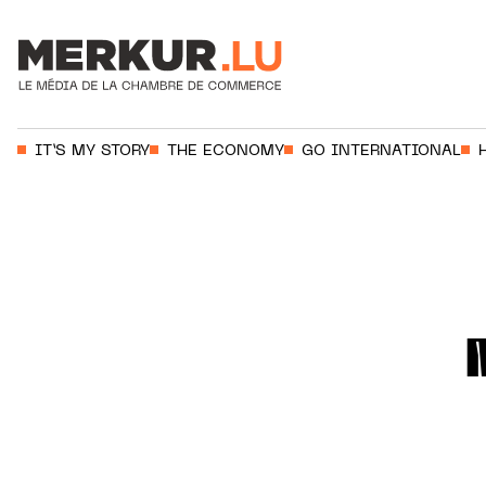
Votre recherche:
IT’S MY STORY
THE ECONOMY
GO INTERNATIONAL
Aller au contenu