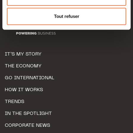
Pour de plus amples informations sur la manière dont
nous utilisons lescookies et sommes amenés à traiter
Tout refuser
vos données personnelles, vous pouvez consulter notre
Charte d’usage des cookies
et notre
Politique de
protection des données personnelles.
IT’S MY STORY
THE ECONOMY
GO INTERNATIONAL
HOW IT WORKS
TRENDS
IN THE SPOTLIGHT
CORPORATE NEWS