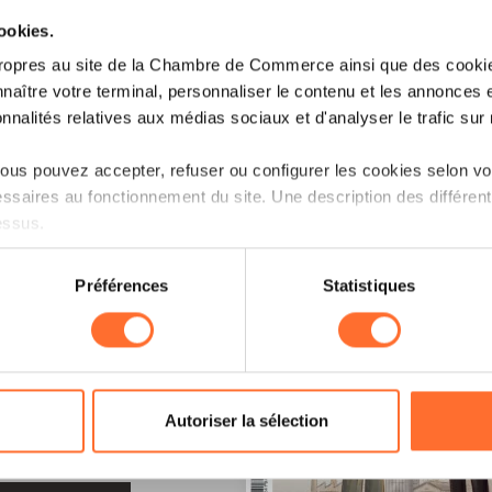
cookies.
ropres au site de la Chambre de Commerce ainsi que des cookies
naître votre terminal, personnaliser le contenu et les annonces 
onnalités relatives aux médias sociaux et d'analyser le trafic sur n
us pouvez accepter, refuser ou configurer les cookies selon vos
ssaires au fonctionnement du site. Une description des différen
essus.
on sur le site et certaines fonctionnalités (ex : lecture de vidéos,
Préférences
Statistiques
rences de lecture vidéo, personnalisation de l’affichage du site
kies ou des cookies non nécessaires.
odifier ou retirer votre consentement à tout moment en cliquant su
LE !
Autoriser la sélection
ions sur la manière dont nous utilisons lescookies et sommes 
onsulter notre
Charte d’usage des cookies
et notre
Politique 