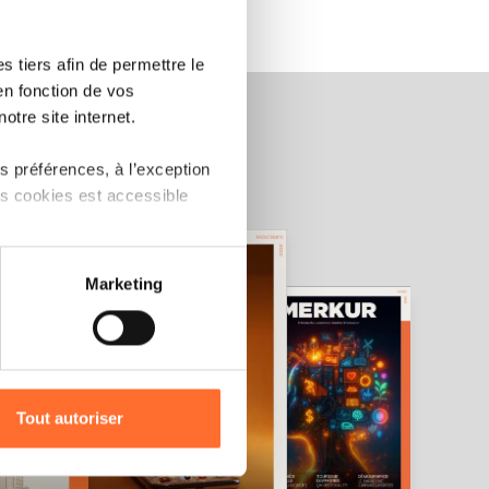
 tiers afin de permettre le
en fonction de vos
otre site internet.
 préférences, à l’exception
ts cookies est accessible
 partage sur les réseaux
Marketing
) peuvent être affectées en
r l’icône flottante en bas à
Tout autoriser
amenés à traiter vos données
de protection des données