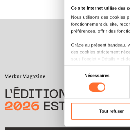
Ce site internet utilise des 
Nous utilisons des cookies p
fonctionnement du site, recon
préférences, offrir des foncti
Grâce au présent bandeau, vo
des cookies strictement néce
sous l’onglet « Détails » ci-d
Sélection
Il est précisé que la navigati
Merkur Magazine
Nécessaires
du
sociaux, sauvegarde des préfé
consentement
cas de refus de tous les coo
L’ÉDITION
ÉTÉ
Vous avez la possibilité de m
2026
EST DISPONIB
gauche de chaque page.
Tout refuser
Pour de plus amples informat
personnelles, vous pouvez c