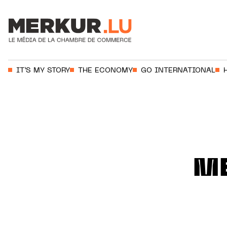
Votre recherche:
IT’S MY STORY
THE ECONOMY
GO INTERNATIONAL
Aller au contenu
M