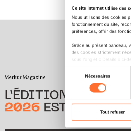
Ce site internet utilise des 
Nous utilisons des cookies p
fonctionnement du site, recon
préférences, offrir des foncti
Grâce au présent bandeau, vo
des cookies strictement néce
sous l’onglet « Détails » ci-d
Sélection
Il est précisé que la navigati
Nécessaires
du
Merkur Magazine
sociaux, sauvegarde des préfé
consentement
cas de refus de tous les coo
L’ÉDITION
ÉTÉ
Vous avez la possibilité de m
2026
EST DISPONIB
gauche de chaque page.
Tout refuser
Pour de plus amples informat
personnelles, vous pouvez c