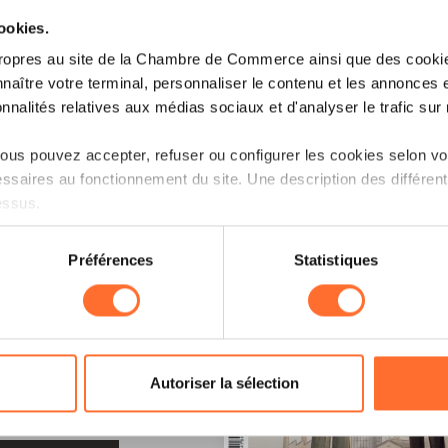
cookies.
ropres au site de la Chambre de Commerce ainsi que des cookies
naître votre terminal, personnaliser le contenu et les annonces 
onnalités relatives aux médias sociaux et d'analyser le trafic sur n
us pouvez accepter, refuser ou configurer les cookies selon vos
ssaires au fonctionnement du site. Une description des différen
essus.
on sur le site et certaines fonctionnalités (ex : lecture de vidéos,
Préférences
Statistiques
rences de lecture vidéo, personnalisation de l’affichage du site
kies ou des cookies non nécessaires.
odifier ou retirer votre consentement à tout moment en cliquant su
LE !
Autoriser la sélection
ions sur la manière dont nous utilisons lescookies et sommes 
onsulter notre
Charte d’usage des cookies
et notre
Politique 