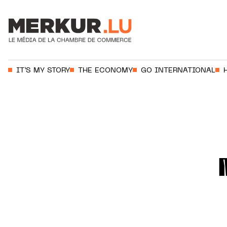
Votre recherche:
IT’S MY STORY
THE ECONOMY
GO INTERNATIONAL
Aller au contenu