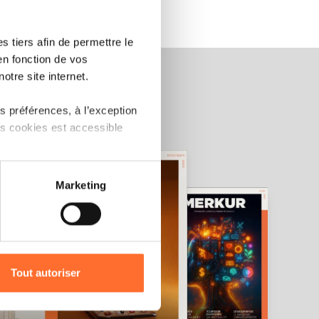
 tiers afin de permettre le
en fonction de vos
otre site internet.
 préférences, à l’exception
ts cookies est accessible
 partage sur les réseaux
Marketing
) peuvent être affectées en
r l’icône flottante en bas à
Tout autoriser
amenés à traiter vos données
de protection des données