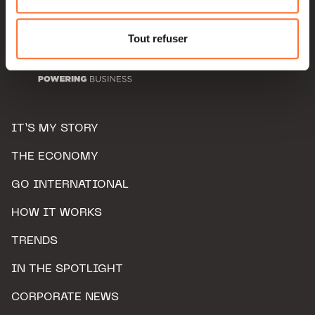
Pour de plus amples informations sur la manière dont
nous utilisons lescookies et sommes amenés à traiter
Tout refuser
vos données personnelles, vous pouvez consulter notre
Charte d’usage des cookies
et notre
Politique de
protection des données personnelles.
IT’S MY STORY
THE ECONOMY
GO INTERNATIONAL
HOW IT WORKS
TRENDS
IN THE SPOTLIGHT
CORPORATE NEWS