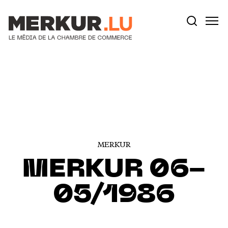
Votre recherche:
Aller au contenu
MERKUR
MERKUR 06-
05/1986